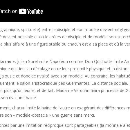
graphique, spirituelle) entre le disciple et son modèle devient négligeab
cité devient possible et où les rôles de disciple et de modèle sont inte
’a plus affaire à une figure stable où chacun est à sa place et où la v
xterne
», Julien Sorel imite Napoléon comme Don Quichotte imite
ique qui tient au décalage entre leur proximité physique et la distance 
de jalousie et donc de rivalité avec son modèle. Au contraire, les habi
uentent le salon aristocratique des Guermantes. La distance sociale, 
st plus qu’un leurre, et de fait, Madame Verdurin finira princesse de 
 son rival une haine
ement, chacun imite la haine de l’autre en exagérant des différences mi
tre son « modèle-obstacle » une guerre sans merci.
rcés par une imitation réciproque sont partageables (la monnaie a été 