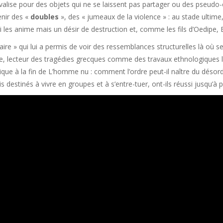
valise pour des objets qui ne se laissent pas partager ou des pseudo-
nir des «
doubles
», des « jumeaux de la violence » : au stade ultime, l
i les anime mais un désir de destruction et, comme les fils d’Oedipe, Et
téraire » qui lui a permis de voir des ressemblances structurelles là où
ue, lecteur des tragédies grecques comme des travaux ethnologiques
ique à la fin de L’homme nu : comment l’ordre peut-il naître du désord
 destinés à vivre en groupes et à s’entre-tuer, ont-ils réussi jusqu’à p