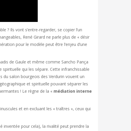
le ? Ils vont s’entre-regarder, se copier l’un
rchangeables, René Girard ne parle plus de « désir
énération pour le modèle peut être l’enjeu d’une
 Amadis de Gaule et même comme Sancho Pança
spirituelle qui les sépare. Cette infranchissable
tués du salon bourgeois des Verdurin vouent un
géographique et spirituelle pouvant séparer les
Guermantes ! Le règne de la «
médiation interne
nuscules et en excluant les « traîtres », ceux qui
inventée pour cela), la rivalité peut prendre la