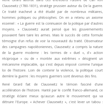
Clausewitz (1780-1831), stratège prussien auteur du De la guerre.
Ce traité inachevé a été étudié par de nombreux militaires,
hommes poliiques ou philosophes. On en a retenu un axiome
esseniel : « La guerre est la coninuaion de la poliique par d'autres
moyens. » Clausewitz aurait pensé que les gouvernements
pouvaient faire taire les armes. Mais le succès de cette formule
témoigne d'un refus de voir la nouveauté du traité. Observateur
des campagnes napoléoniennes, Clausewitz a compris la nature
de la guerre moderne : les termes de « duel », d'« action
réciproque » ou de « montée aux extrêmes » désignent un
mécanisme implacable, qui s'est depuis imposé comme l'unique
loi de l'histoire. Loin de contenir la violence, la politique court
derrière la guerre : les moyens guerriers sont devenus des fins.
René Girard fait de Clausewitz le témoin fasciné d'une
accélération de l'histoire. Hanté par le conflit franco-allemand, ce
stratège éclaire mieux qu'aucun autre le mouvement qui va
détruire l'Europe. « Achever Clausewitz », c'est lever un tabou :