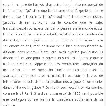
se voit menacé de l’arrivée d’un autre rieur, qui se moquerait de
lui à son tour. Qu’est-ce que le nihilisme sinon l’expérience de ce
rire poussé à l’extrême, jusqu’au point où tout devient risible,
jusqu’au dernier surplomb où le contrôle que le sujet
transcendantal voulait exercer par la pensée sur le monde et sur
lui-même se brise, comme autant d’éclats de rire ? La situation
du nihiliste est tragique. En effet, la dérision le sépare non
seulement d’autrui, mais de lui-même, si bien que son identité se
disloque dans le rire. L'autre, qu'il avait expulsé par le rire, lui
devient nécessaire pour retrouver un surplomb, de sorte que le
nihiliste prêche et appelle de ses vœux une contagion du
ricanement, tout en méprisant quiconque ricanerait avec lui.
Mais cette contagion ratée ne trahit-elle pas surtout le vœu de
briser l’orbe du solipsisme, l’aspiration nostalgique à communier
dans le rire de la gaieté ? Ce rire-là seul, expansion du sourire,
comme le dit René Girard dans son essai de 1955, rend possible
une contagion du rire qui tire la conscience souterraine de sa
solitude.